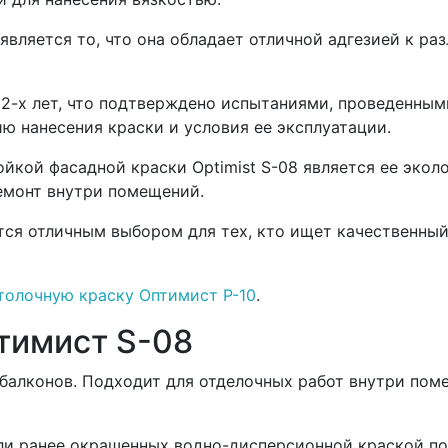
является то, что она обладает отличной адгезией к р
2-х лет, что подтверждено испытаниями, проведенными
ю нанесения краски и условия ее эксплуатации.
ой фасадной краски Optimist S-08 является ее эколо
ремонт внутри помещений.
тся отличным выбором для тех, кто ищет качественный
толочную краску Оптимист Р-10
.
тимист S-08
 балконов. Подходит для отделочных работ внутри по
и ранее окрашенных водно-дисперсионной краской пов